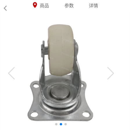



商品
参数
详情
