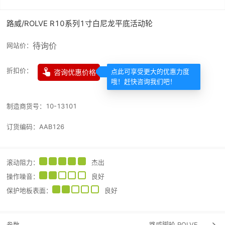
路威/ROLVE R10系列1寸白尼龙平底活动轮
待询价
网站价：

折扣价：
咨询优惠价格
点此可享受更大的优惠力度
哦！赶快咨询我们吧！
制造商货号：
10-13101
订货编码：
AAB126
滚动阻力
：
杰出
操作噪音
：
良好
保护地板表面
：
良好
参数
路威脚轮
ROLVE