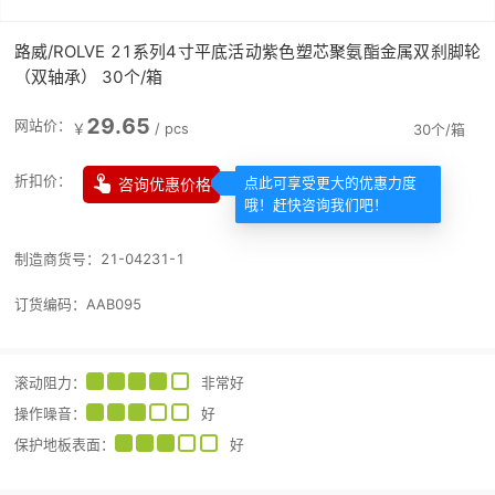
路威/ROLVE 21系列4寸平底活动紫色塑芯聚氨酯金属双刹脚轮
（双轴承） 30个/箱
29.65
网站价：
￥
/
pcs
30个/箱

折扣价：
咨询优惠价格
点此可享受更大的优惠力度
哦！赶快咨询我们吧！
制造商货号：
21-04231-1
订货编码：
AAB095
滚动阻力
：
非常好
操作噪音
：
好
保护地板表面
：
好