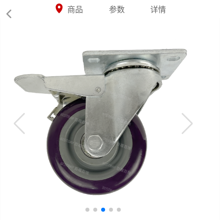



商品
参数
详情
