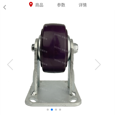



商品
参数
详情
