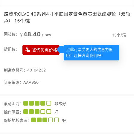
路威/ROLVE 40系列4寸平底固定紫色塑芯聚氨酯脚轮（双轴
承） 15个/箱
48.40
网站价：
￥
/
pcs
15个/箱

折扣价：
咨询优惠价格
点此可享受更大的优惠力度
哦！赶快咨询我们吧！
制造商货号：
40-04232
订货编码：
AAA950
滚动阻力
：
非常好
操作噪音
：
好
保护地板表面
：
好