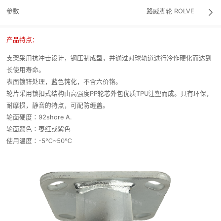
参数
路威脚轮
ROLVE

产品特点：
支架采用抗冲击设计，钢压制成型，并通过对球轨道进行冷作硬化而达到
长使用寿命。
表面镀锌处理，蓝色钝化，不含六价铬。
轮片采用锁扣式结构由高强度PP轮芯外包优质TPU注塑而成。具有环保，
耐摩损，静音的特点，可配防缠盖。
轮面硬度∶92shore A.
轮面颜色∶枣红或紫色
使用温度∶-5℃~50℃