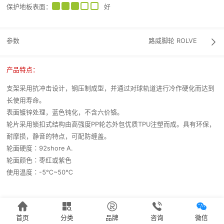
保护地板表面
：
好
参数
路威脚轮
ROLVE

产品特点：
支架采用抗冲击设计，钢压制成型，并通过对球轨道进行冷作硬化而达到
长使用寿命。
表面镀锌处理，蓝色钝化，不含六价铬。
轮片采用锁扣式结构由高强度PP轮芯外包优质TPU注塑而成。具有环保，
耐摩损，静音的特点，可配防缠盖。
轮面硬度∶92shore A.
轮面颜色∶枣红或紫色
使用温度∶-5℃~50℃





首页
分类
品牌
咨询
微信
`