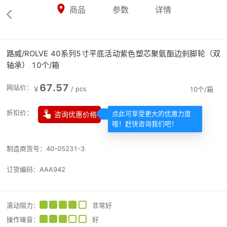



商品
参数
详情

路威/ROLVE 40系列5寸平底活动紫色塑芯聚氨酯边刹脚轮（双
轴承） 10个/箱
67.57
网站价：
￥
/
pcs
10个/箱

折扣价：
咨询优惠价格
点此可享受更大的优惠力度
哦！赶快咨询我们吧！
制造商货号：
40-05231-3
订货编码：
AAA942
滚动阻力
：
非常好
操作噪音
：
好